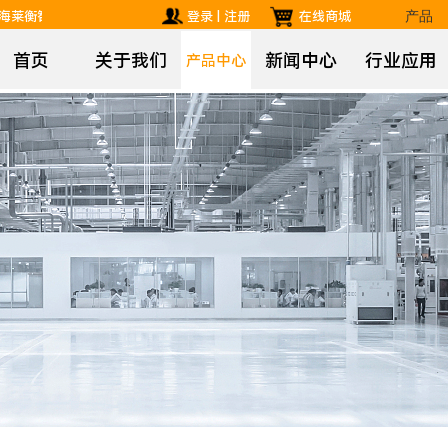
产品
莱衡智能科技有限公司官方网站
登录 | 注册
上海莱衡智能科技有限公司官方网站
在线商城
上
首页
关于我们
新闻中心
行业应用
产品中心