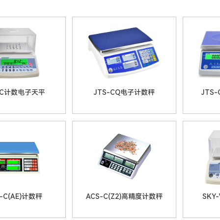
-C计数电子天平
JTS-CQ电子计数秤
JTS
-C(AE)计数秤
ACS-C(Z2)高精度计数秤
SKY